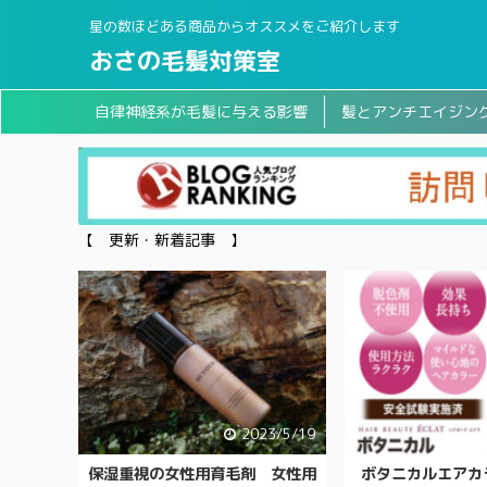
星の数ほどある商品からオススメをご紹介します
おさの毛髪対策室
自律神経系が毛髪に与える影響
髪とアンチエイジン
【 更新・新着記事 】
2023/5/19
保湿重視の女性用育毛剤 女性用
ボタニカルエアカ