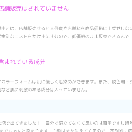
店舗販売はされていません
理由とは、店舗販売すると人件費や店舗料を商品価格に上乗せしな
ば余計なコストをかけずにすむので、低価格のまま販売できるんで
含まれている成分
アカラーフォームは肌に優しく毛染めができます。また、脱色剤・
剤など肌に刺激のある成分は入っていません。
た泡で出てきました！
自分で泡立てなくて良いのは簡単ですし時
本までちゃんと染まります。白髪はまた生えてくるので、定期的に続