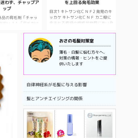
、迷わず、チャップア
を上回る発毛効果
ップ
目次1 キトサン化ＣＮＦ2 発見のキ
ッカケ キトサン化ＣＮＦ カニ殻に
部外品の育毛剤「チャッ
含まれる極細の繊維状物質に高い発
PUP)」1.1 「育毛剤は
毛効果があることが、鳥取大などの
め？」と聞かれたら、
研究で分かりました。マウスの背中
おすすめしたいのが、
やヒトの毛根にある毛乳頭細胞を使
おさの毛髪対策室
1.2 電話やメールで
った実験では医薬品成分「ミノキシ
徹底していて、認定毛
薄毛・白髪に悩む方々へ、
ジル」よりも効果がありました。カ
皮頭髪の相談ができる
対策の情報・ヒントをご提
ニ殻を分解して得られるキチンナノ
NBC（テレビ）にも話題の
供いたします
ファイバー（ＣＮＦ）の性質を改変
取り上げられ、９９．
した「キトサン化ＣＮＦ」を剃った
という調査結果1.4
マウスの背中に塗り、他のさまざま
証が付いている1.5
な素材と発毛効果を比較したとこ
プローション成分表
自律神経系が毛髪に与える影響
ろ、毛の長さ、毛の面積率、成長期
ント成分表1.7 シャン
の毛根数で、キトサン化ＣＮＦが発
医薬部外品の育毛剤「チ
髪とアンチエイジングの関係
毛剤リアップ（大正製薬）の ...
A ...