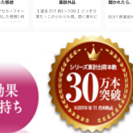
した感想
薬部外品
聞かれたら
アカラーフォー
【 塗る だけ 約5～10分 】ごっそり
した感想2 何
落ち！このツルツル感。固く垂れに
目次1 医薬
レイに染まる
くいクリーム。 ①パッチテストはし
プアップ(CHA
.1 ボタニカル
た方が良いです。 体質によっては、
どれがおすす
は店舗販売はさ
アレルギー起こします。 ②手触りは
迷わず即答で
ボタニカルエアカ
リンスみたいです。 ③匂いは、髪染
チャップアップ
れている成分
めの匂いです。 ④アンダーヘアーは
のサポートが
エアカラーフォー
短くしなくても大丈夫ですが、出来
髪診断士に頭
タニカルエアカラ
れば、なるべく2センチくらいが良
1.3 日経C
3.1 どこで購
いかと思います。 ⑤ほとんどチクチ
育毛剤として
ルエアカラーフォ
ク感は有りません。 ⑥時間経ちまし
１％が満足した
使用した感想 垂
たらガーゼとかと書いてますが、自
永久全額返金保
とが心配でした
分は100均のクイックルワイパー使
チャップアッ
。 根本まで綺麗
用しました。 ⑦擦るように毛を撫で
1.6 サプリメ
...
ていくと、面白いほど取れていきま
プー成分表 
す。 ...
ャップアップ(CH