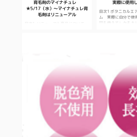
育毛剤のマイナチュレ
実際に使用
★5/17（水）〜マイナチュレ育
目次1 ボタニカルエ
毛剤はリニューアル
ム 実際に自分で使用
回も使えてしかもキ
目次1 リニューアル商品について
オススメの白髪染め2
1.1 成分強化1.2 容器ボトル構造・
エアカラーフォーム
デザイン変更1.3 【リニューアル育
れていません2.2 
毛剤】お声！2 体験型ストア
ラーフォームに含ま
「NewMe」にマイナチュレが出品
2.2.1 ボタニカル
されます3 秋に抜け毛がふえるのは
ムの使い方2.3 ボ
なぜ？4 今から始める秋の抜け毛予
ーフォームの口コミ2.
防！5 薄毛女性に大人気！無添加育
入するか ボタニカ
毛剤6 時間より中身！抜け毛を予防
ーム 実際に自分で
する簡単運動6.1 【家の中や買い物
れて周辺が汚れるこ
中にもできるカンタン運動】7 【3
が、全く無しでした
月12日（金）より】育毛剤ロフト販
に染まります。床屋で染 
売開始8 【アーカイブ動画無料】マ
イナチュレ初のオンラインイベント
9 ステイホームで育毛ケアに励む ...