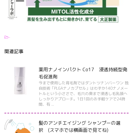
-
関連記事
薬用ナノインパクト Co17 浸透持続型発
毛促進剤
今まで使用した育毛剤ではダントツナンバーワン 独
自技術「PLGAナノカプセル」はわずか140ナノメー
トルという小ささで、毛穴の奥まで浸透し毛乳頭へ
しっかりアプローチ。1日1回のお手軽ケアで24時
間、有 ...
髪のアンチエイジング シャンプーの選
択 (スマホでは横画面で見てね)