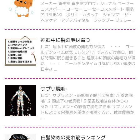
メーカー 資生堂 資生堂プロフェショナル コーセー
コスメポート コーセー コーセーコスメポート 商品
名 TSUBAKI ボリュームタッチ シャンプー ザ・
ヘアケア アデノバイタル シャンプー ジュレー ...
睡眠中に髪の毛は育つ
目次1 睡眠中に頭皮の発毛力が復活 ・・・ ゴー
ルデンタイムは気にしない1.1 できるだけ毎日、同
じ時間に眠り起きること 睡眠中に頭皮の発毛力が復
活 ・・・ ゴールデンタイムは気にしない 頭皮は
日中さ ...
サプリ脱毛
目次1 サプリメントの影響で脱毛に拍車1.1 薬害脱
毛1.2 頭皮下の老廃物1.3 薬害脱毛は身体からの
SOS サプリメントの影響で脱毛に拍車 サプリメン
トによって栄養素を単体で接種すると、体は食事か
...
白髪染めの売れ筋ランキング