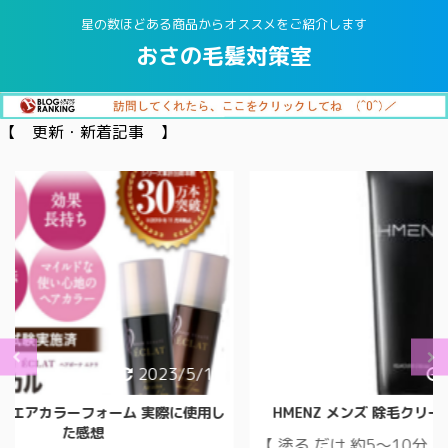
星の数ほどある商品からオススメをご紹介します
おさの毛髪対策室
【 更新・新着記事 】
/5/17
2021/10/17
に使用し
HMENZ メンズ 除毛クリーム 医薬部外品
「育
【 塗る だけ 約5～10分 】ごっそり落