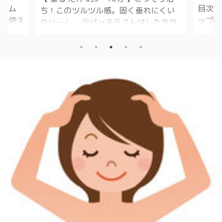
フォーム
目次1
ち！このツルツル感。固く垂れにくい
回も使え
ップ(C
クリーム。 ①パッチテストはした方が
スメの
おすす
良いです。 体質によっては、アレルギ
ラーフォ
答でお
ー起こします。 ②手触りはリンスみた
.2 ボ
ップ1
いです。 ③匂いは、髪染めの匂いで
含まれ
底して
す。 ④アンダーヘアーは短くしなくて
アカラー
髪の相
も大丈夫ですが、出来れば、なるべく2
ルエアカ
ビ）に
センチくらいが良いかと思います。 ⑤
こで購入
られ、
ほとんどチクチク感は有りません。 ⑥
ォー
査結果
時間経ちましたらガーゼとかと書いて
垂れて
る1.
ますが、自分は100均のクイックルワイ
が、全
1.6
パー使用しました。 ⑦擦るように毛を
染まり
成分表
撫でていくと、面白いほど取れていき
アップ(C
ます。 ...