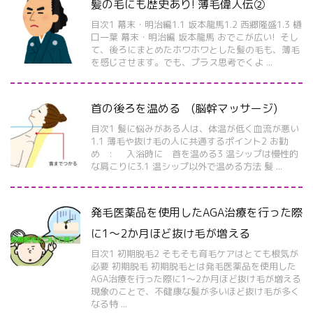
髪の毛にも歴史あり! 薄毛偉人伝②
目次1 幕末・明治編1.1 坂本龍馬1.2 西郷隆盛1.3 樋
口一葉 幕末・明治編 坂本龍馬 おでこが広い! そし
て、後ろにまとめたホワホワとした髪の毛も、薄毛
を感じさせます。でも、プラス思考でくよ ...
首の後ろを温める (脳幹マッサージ)
目次1 髪に悩みがある人は、体温が低く血流が悪い
1.1 薄毛や抜け毛の人に共通するポイント2 お勧
め : 入浴時に 首を温める3 温シップは慢性的
な肩こりに3.1 温シップ以外で温める方法 髪 ...
発毛医薬品を使用したAGA治療を行った際
に1～2か月ほど抜け毛が増える
目次1 初期脱毛2 そもそも育毛ケアはとても根気が
必要 初期脱毛 初期脱毛とは発毛医薬品を使用した
AGA治療を行った際に1～2か月ほど抜け毛が増える
現象のことで、不健康な髪が多いほど抜け毛が多く
なる特 ...