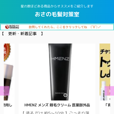
星の数ほどある商品からオススメをご紹介します
おさの毛髪対策室
【 更新・新着記事 】
/5/17
2021/10/17
に使用し
HMENZ メンズ 除毛クリーム 医薬部外品
「育
【 塗る だけ 約5～10分 】ごっそり落