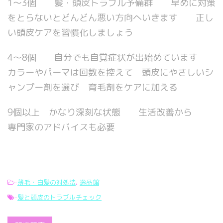
1～3個 髪・頭皮トラブル予備群 早めに対策
をとらないとどんどん悪い方向へいきます 正し
い頭皮ケアを習慣化しましょう
4～8個 自分でも自覚症状が出始めています
カラーやパーマは回数を控えて 頭皮にやさしいシ
ャンプー剤を選び 育毛剤をケアに加える
9個以上 かなり深刻な状態 生活改善から
専門家のアドバイスも必要
-
薄毛・白髪の対処法
,
逸品館
-
髪と頭皮のトラブルチェック