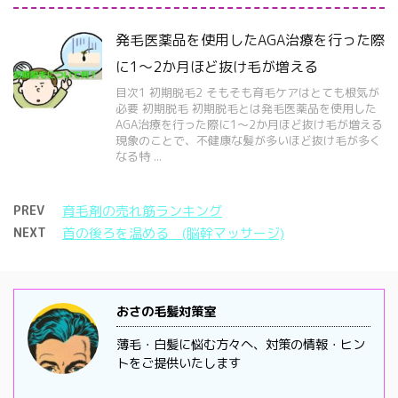
発毛医薬品を使用したAGA治療を行った際
に1～2か月ほど抜け毛が増える
目次1 初期脱毛2 そもそも育毛ケアはとても根気が
必要 初期脱毛 初期脱毛とは発毛医薬品を使用した
AGA治療を行った際に1～2か月ほど抜け毛が増える
現象のことで、不健康な髪が多いほど抜け毛が多く
なる特 ...
PREV
育毛剤の売れ筋ランキング
NEXT
首の後ろを温める (脳幹マッサージ)
おさの毛髪対策室
薄毛・白髪に悩む方々へ、対策の情報・ヒン
トをご提供いたします