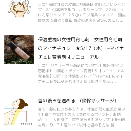
目次1 頭皮は顔の皮膚より繊細2 地肌によいシャン
プー2.1 ①高級アルコール系シャンプー2.2 ②せっ
けん系シャンプー2.3 ③アミノ酸系シャンプー 頭皮
は顔の皮膚より繊細 頭皮の清潔を保つためにも ...
保湿重視の女性用育毛剤 女性用育毛剤
のマイナチュレ ★5/17（水）〜マイナ
チュレ育毛剤はリニューアル
目次1 リニューアル商品について1.1 成分強化1.2
容器ボトル構造・デザイン変更1.3 【リニューアル
育毛剤】お声！2 体験型ストア「NewMe」にマイ
ナチュレが出品されます3 秋に抜け毛がふえ ...
首の後ろを温める (脳幹マッサージ)
目次1 髪に悩みがある人は、体温が低く血流が悪い
1.1 薄毛や抜け毛の人に共通するポイント2 お勧
め : 入浴時に 首を温める3 温シップは慢性的
な肩こりに3.1 温シップ以外で温める方法 髪 ...