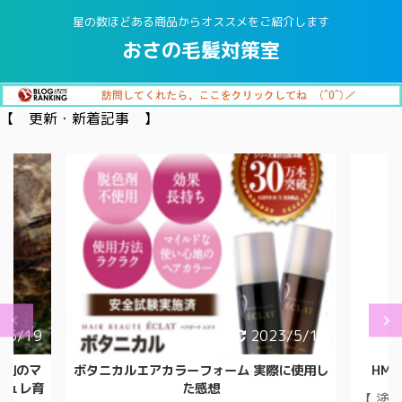
星の数ほどある商品からオススメをご紹介します
おさの毛髪対策室
【 更新・新着記事 】
/5/17
2021/10/17
に使用し
HMENZ メンズ 除毛クリーム 医薬部外品
「育
【 塗る だけ 約5～10分 】ごっそり落