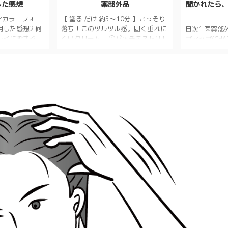
した感想
薬部外品
聞かれたら
アカラーフォー
【 塗る だけ 約5～10分 】ごっそり
した感想2 何
落ち！このツルツル感。固く垂れに
目次1 医薬
レイに染まる
くいクリーム。 ①パッチテストはし
プアップ(CHA
.1 ボタニカル
た方が良いです。 体質によっては、
どれがおすす
は店舗販売はさ
アレルギー起こします。 ②手触りは
迷わず即答で
ボタニカルエアカ
リンスみたいです。 ③匂いは、髪染
チャップアップ
れている成分
めの匂いです。 ④アンダーヘアーは
のサポートが
エアカラーフォー
短くしなくても大丈夫ですが、出来
髪診断士に頭
タニカルエアカラ
れば、なるべく2センチくらいが良
1.3 日経C
3.1 どこで購
いかと思います。 ⑤ほとんどチクチ
育毛剤として
ルエアカラーフォ
ク感は有りません。 ⑥時間経ちまし
１％が満足した
使用した感想 垂
たらガーゼとかと書いてますが、自
永久全額返金保
とが心配でした
分は100均のクイックルワイパー使
チャップアッ
。 根本まで綺麗
用しました。 ⑦擦るように毛を撫で
1.6 サプリメ
...
ていくと、面白いほど取れていきま
プー成分表 
す。 ...
ャップアップ(CH