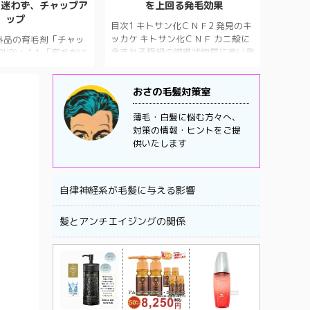
、迷わず、チャップア
を上回る発毛効果
ップ
目次1 キトサン化ＣＮＦ2 発見のキ
ッカケ キトサン化ＣＮＦ カニ殻に
部外品の育毛剤「チャッ
含まれる極細の繊維状物質に高い発
PUP)」1.1 「育毛剤は
毛効果があることが、鳥取大などの
め？」と聞かれたら、
研究で分かりました。マウスの背中
おすすめしたいのが、
やヒトの毛根にある毛乳頭細胞を使
おさの毛髪対策室
1.2 電話やメールで
った実験では医薬品成分「ミノキシ
徹底していて、認定毛
薄毛・白髪に悩む方々へ、
ジル」よりも効果がありました。カ
皮頭髪の相談ができる
対策の情報・ヒントをご提
ニ殻を分解して得られるキチンナノ
NBC（テレビ）にも話題の
供いたします
ファイバー（ＣＮＦ）の性質を改変
取り上げられ、９９．
した「キトサン化ＣＮＦ」を剃った
という調査結果1.4
マウスの背中に塗り、他のさまざま
証が付いている1.5
な素材と発毛効果を比較したとこ
プローション成分表
自律神経系が毛髪に与える影響
ろ、毛の長さ、毛の面積率、成長期
ント成分表1.7 シャン
の毛根数で、キトサン化ＣＮＦが発
医薬部外品の育毛剤「チ
髪とアンチエイジングの関係
毛剤リアップ（大正製薬）の ...
A ...