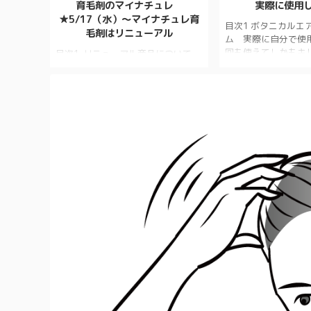
育毛剤のマイナチュレ
実際に使用
★5/17（水）〜マイナチュレ育
目次1 ボタニカルエ
毛剤はリニューアル
ム 実際に自分で使用
回も使えてしかもキ
目次1 リニューアル商品について
オススメの白髪染め2
1.1 成分強化1.2 容器ボトル構造・
エアカラーフォーム
デザイン変更1.3 【リニューアル育
れていません2.2 
毛剤】お声！2 体験型ストア
ラーフォームに含ま
「NewMe」にマイナチュレが出品
2.2.1 ボタニカル
されます3 秋に抜け毛がふえるのは
ムの使い方2.3 ボ
なぜ？4 今から始める秋の抜け毛予
ーフォームの口コミ2.
防！5 薄毛女性に大人気！無添加育
入するか ボタニカ
毛剤6 時間より中身！抜け毛を予防
ーム 実際に自分で
する簡単運動6.1 【家の中や買い物
れて周辺が汚れるこ
中にもできるカンタン運動】7 【3
が、全く無しでした
月12日（金）より】育毛剤ロフト販
に染まります。床屋で染 
売開始8 【アーカイブ動画無料】マ
イナチュレ初のオンラインイベント
9 ステイホームで育毛ケアに励む ...