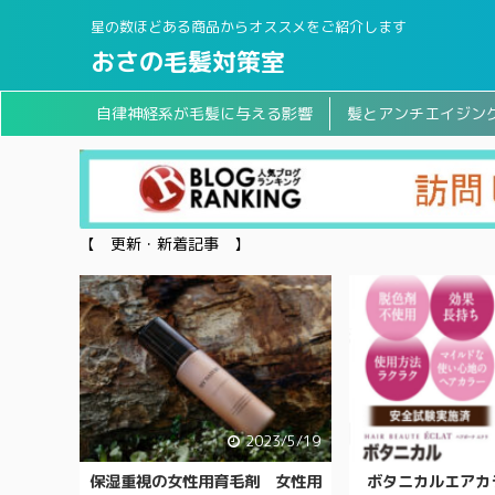
星の数ほどある商品からオススメをご紹介します
おさの毛髪対策室
自律神経系が毛髪に与える影響
髪とアンチエイジン
【 更新・新着記事 】
2023/5/19
保湿重視の女性用育毛剤 女性用
ボタニカルエアカ