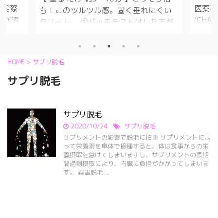
 実際
医薬部
ち！このツルツル感。固く垂れにくい
辺が汚
(CH
クリーム。 ①パッチテストはした方が
無しで
日本で
良いです。 体質によっては、アレルギ
す。床
年、６
ー起こします。 ②手触りはリンスみた
 5分～
アル！
いです。 ③匂いは、髪染めの匂いで
HOME
>
サプリ脱毛
どに入
種類配
す。 ④アンダーヘアーは短くしなくて
サプリ脱毛
まし
シック
も大丈夫ですが、出来れば、なるべく2
しです。
付き！
センチくらいが良いかと思います。 ⑤
生え際
と聞か
ほとんどチクチク感は有りません。 ⑥
するこ
したい
サプリ脱毛
時間経ちましたらガーゼとかと書いて
 何回
善、薄
2020/10/24
サプリ脱毛
ますが、自分は100均のクイックルワイ
 オス
れ、２
サプリメントの影響で脱毛に拍車 サプリメントによ
パー使用しました。 ⑦擦るように毛を
って栄養素を単体で接種すると、体は食事からの栄
アカラ
れた育
撫でていくと、面白いほど取れていき
養摂取を怠けてしまいますし、サプリメントの長期
気で染
０２０
ます。 ...
間過剰摂取により、内臓に負担がかかってしまいま
す。 薬害脱毛 ...