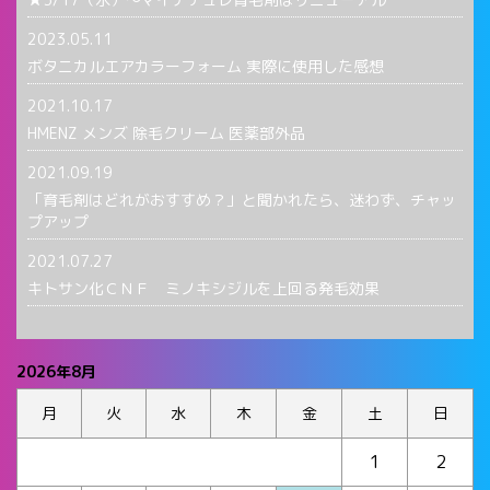
2023.05.11
ボタニカルエアカラーフォーム 実際に使用した感想
2021.10.17
HMENZ メンズ 除毛クリーム 医薬部外品
2021.09.19
「育毛剤はどれがおすすめ？」と聞かれたら、迷わず、チャッ
プアップ
2021.07.27
キトサン化ＣＮＦ ミノキシジルを上回る発毛効果
2026年8月
月
火
水
木
金
土
日
1
2