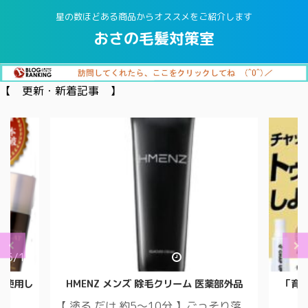
星の数ほどある商品からオススメをご紹介します
おさの毛髪対策室
【 更新・新着記事 】
/5/17
2021/10/17
に使用し
HMENZ メンズ 除毛クリーム 医薬部外品
「育
【 塗る だけ 約5～10分 】ごっそり落