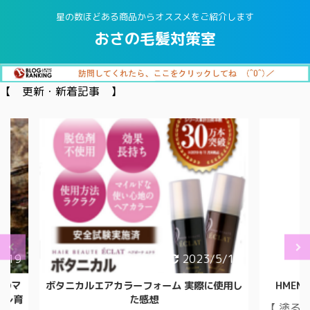
星の数ほどある商品からオススメをご紹介します
おさの毛髪対策室
【 更新・新着記事 】
23/5/17
2021/10/17
際に使用し
HMENZ メンズ 除毛クリーム 医薬部外品
「
【 塗る だけ 約5～10分 】ごっそり落