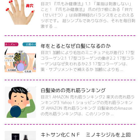
目次1 『爪もみ健康法』1.1 「薬指は刺激しない」
こと！ 『爪もみ健康法』 爪の付け根にある「井穴
（せいけつ）」は自律神経のバランスをととのえる
ツボです。 超シンプルでありながら、それを毎日刺
激する ...
年をとるとなぜ白髪になるのか
目次1 加齢により毛包のミニチュア化が進行2 17型
コラーゲン2.1 17型コラーゲンの働き2.2 17型コラ
ーゲンはなぜ失われるか2.3 17型コラーゲンは、
薬・サプリメントで補えるか 加齢により毛 ...
白髪染めの売れ筋ランキング
目次1 AMAZON 売れ筋ランキング2 楽天の売れ筋ラ
ンキング3 Yahoo！ショッピングの売れ筋ランキン
グ AMAZON 売れ筋ランキング 白髪染めのAmazon
の売れ筋ランキングは、このリンクか ...
キトサン化ＣＮＦ ミノキシジルを上回