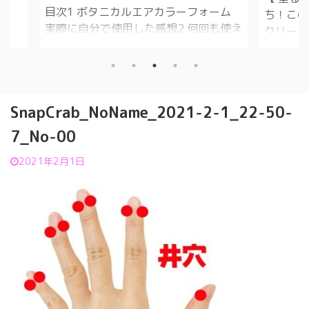
ーフォーム
目次
ち！このツルツル感。固く垂れにくい
何回も使え
ップ
クリーム。 ①パッチテストはした方が
ススメの
お
良いです。 体質によっては、アレルギ
カラーフォ
答
ー起こします。 ②手触りはリンスみた
2.2 ボ
ップ
いです。 ③匂いは、髪染めの匂いで
に含まれ
底
す。 ④アンダーヘアーは短くしなくて
SnapCrab_NoName_2021-2-1_22-50-
エアカラー
髪の
も大丈夫ですが、出来れば、なるべく2
カルエアカ
ビ
センチくらいが良いかと思います。 ⑤
7_No-00
どこで購入
ら
ほとんどチクチク感は有りません。 ⑥
フォー
査結
2021年2月1日
時間経ちましたらガーゼとかと書いて
 垂れて
る1
ますが、自分は100均のクイックルワイ
たが、全
1.
パー使用しました。 ⑦擦るように毛を
に染まり
成
撫でていくと、面白いほど取れていき
アップ
ます。 ...