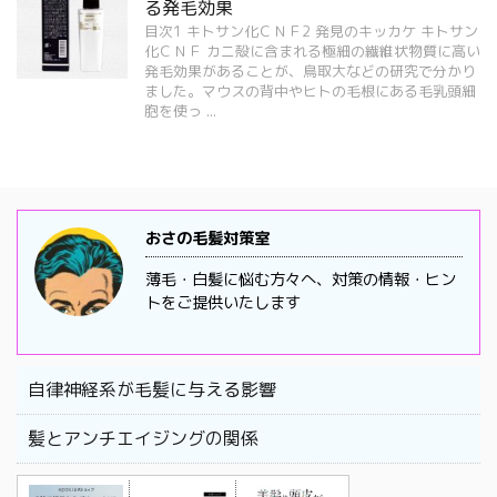
る発毛効果
目次1 キトサン化ＣＮＦ2 発見のキッカケ キトサン
化ＣＮＦ カニ殻に含まれる極細の繊維状物質に高い
発毛効果があることが、鳥取大などの研究で分かり
ました。マウスの背中やヒトの毛根にある毛乳頭細
胞を使っ ...
おさの毛髪対策室
薄毛・白髪に悩む方々へ、対策の情報・ヒン
トをご提供いたします
自律神経系が毛髪に与える影響
髪とアンチエイジングの関係